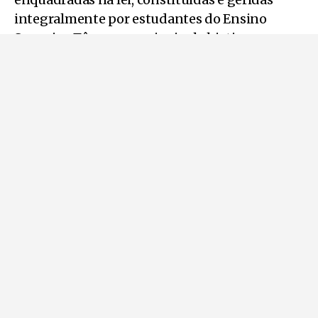
integralmente por estudantes do Ensino
Superior. Têm como principal objetivo a
prestação de serviços externos, com o intuito
de contribuir ativamente para o
desenvolvimento das capacidades e
competências dos estudantes. Em Portugal a
STAR JE, é uma das 25 empresas júnior que
juntas têm um volume de negócio de 420 mil
euros. Na Europa a Junior Enterprise já conta
com 5000 projetos.