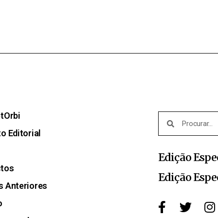
etOrbi
o Editorial
Edição Espe
ctos
Edição Espe
s Anteriores
o