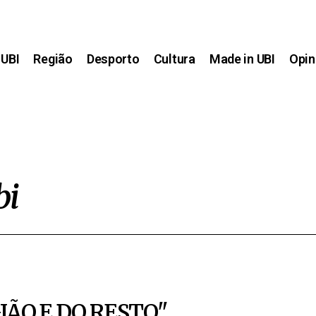
UBI
Região
Desporto
Cultura
Made in UBI
Opin
bi
GIÃO E DO RESTO"