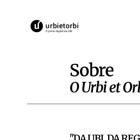
Sobre
O Urbi et Or
"DA UBI, DA RE