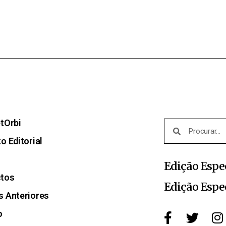
etOrbi
o Editorial
Edição Espe
ctos
Edição Espe
s Anteriores
o