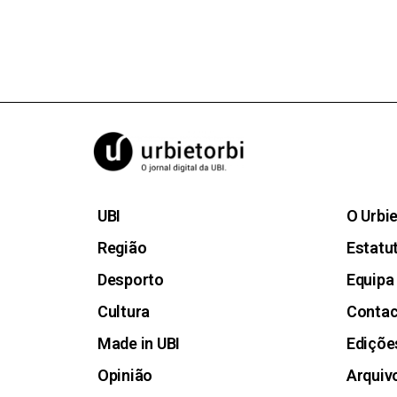
UBI
O Urbi
Região
Estatut
Desporto
Equipa
Cultura
Conta
Made in UBI
Ediçõe
Opinião
Arquiv