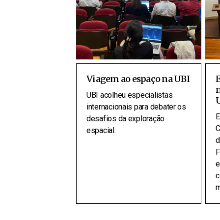
Viagem ao espaço na UBI
E
UBI acolheu especialistas
internacionais para debater os
E
desafios da exploração
C
espacial.
d
F
e
c
m