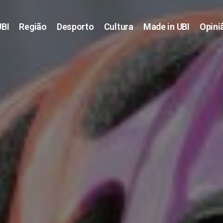
UBI
Região
Desporto
Cultura
Made in UBI
Opini