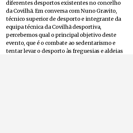
diferentes desportos existentes no concelho
da Covilhã. Em conversa com Nuno Gravito,
técnico superior de desporto e integrante da
equipa técnica da Covilhã desportiva,
percebemos qual o principal objetivo deste
evento, que é o combate ao sedentarismo e
tentar levar o desporto às freguesias e aldeias
do Concelho, onde este tipo de programa não
chega com tanta facilidade ou de forma
espontânea. As principais dificuldades são na
parte logística, maioritariamente no desporto
adaptado, pois há pouco acesso a materiais,
que possibilitam a realização destas
modalidades.
Para os atletas, a Covilhã Desportiva é uma
forma de se movimentarem mais e de dar a