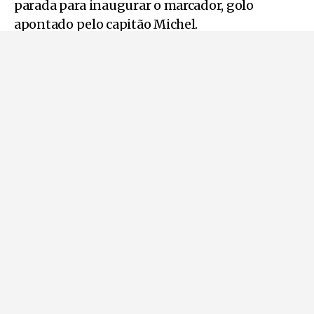
parada para inaugurar o marcador, golo
apontado pelo capitão Michel.
Na segunda parte, o Covilhã teve mais posse de
bola e criou algumas oportunidades de golo,
mas o Felgueiras foi mais eficaz, com um golo
assinalado por Bruninho, que tinha acabado de
entrar em jogo, levando os adeptos do
Felgueiras à loucura.
José Ferreira, adepto da equipa da casa,
confessa o seu descontentamento com o
Sporting da Covilhã. “Está muito fraco, a
equipa toda, foi um jogo que não correu bem”.
Já para Filipe Teixeira e os restantes apoiantes
do Felgueiras, a conversa foi outra.” O jogo foi
bom, mas o resultado do adversário é que foi