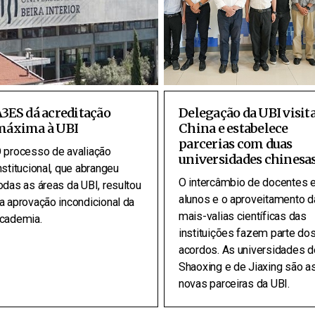
3ES dá acreditação
Delegação da UBI visita
máxima à UBI
China e estabelece
parcerias com duas
 processo de avaliação
universidades chinesa
nstitucional, que abrangeu
O intercâmbio de docentes 
odas as áreas da UBI, resultou
alunos e o aproveitamento d
a aprovação incondicional da
mais-valias científicas das
cademia.
instituições fazem parte do
acordos. As universidades d
Shaoxing e de Jiaxing são a
novas parceiras da UBI.