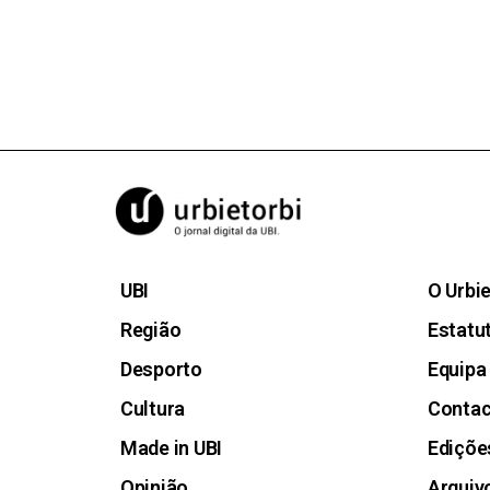
UBI
O Urbi
Região
Estatut
Desporto
Equipa
Cultura
Conta
Made in UBI
Ediçõe
Opinião
Arquiv