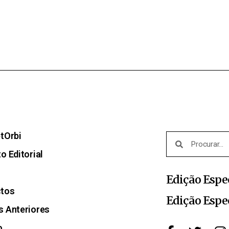
etOrbi
o Editorial
Edição Espe
ctos
Edição Espe
s Anteriores
o