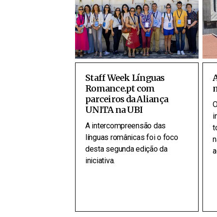
Staff Week Línguas
A
Romance.pt com
parceiros da Aliança
O
UNITA na UBI
i
A intercompreensão das
t
línguas românicas foi o foco
n
desta segunda edição da
a
iniciativa.