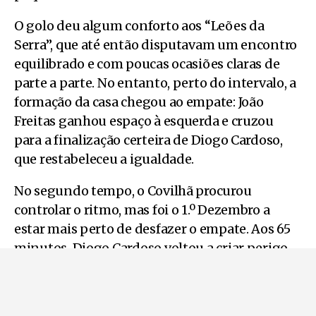
O golo deu algum conforto aos “Leões da
Serra”, que até então disputavam um encontro
equilibrado e com poucas ocasiões claras de
parte a parte. No entanto, perto do intervalo, a
formação da casa chegou ao empate: João
Freitas ganhou espaço à esquerda e cruzou
para a finalização certeira de Diogo Cardoso,
que restabeleceu a igualdade.
No segundo tempo, o Covilhã procurou
controlar o ritmo, mas foi o 1.º Dezembro a
estar mais perto de desfazer o empate. Aos 65
minutos, Diogo Cardoso voltou a criar perigo,
atirando à trave num remate de meia distância
depois de tirar um adversário do caminho. Até
ao apito final, as oportunidades foram escassas