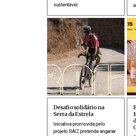
sustentável.
a
Desafio solidário na
Serra da Estrela
I
d
Iniciativa promovida pelo
G
projeto RAIZ pretende angariar