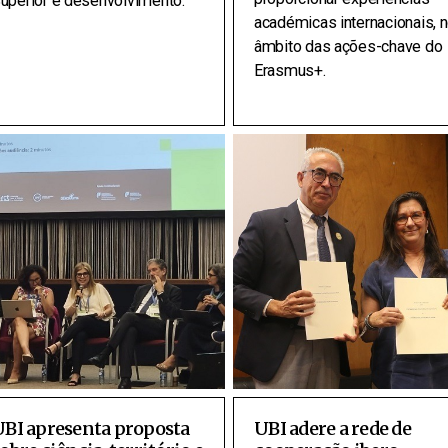
uperior e desenvolvimento.
académicas internacionais, 
âmbito das ações-chave do
Erasmus+.
UBI apresenta proposta
UBI adere a rede de