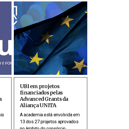
UBI em projetos
financiados pelas
a
Advanced Grants da
Aliança UNITA
is
A academia está envolvida em
13 dos 27 projetos aprovados
no âmbito do consórcio.