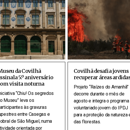
Museu da Covilhã
Covilhã desafia jovens 
ssinala 5.º aniversário
recuperar áreas ardida
om visita noturna
Projeto “Raízes do Amanhã”
niciativa “Chiu! Os segredos
decorre durante o mês de
o Museu” leva os
agosto e integra o programa
articipantes às gravuras
voluntariado jovem do IPDJ
upestres entre Casegas e
para a proteção da natureza 
obral de São Miguel, numa
das florestas.
tividade orientada por