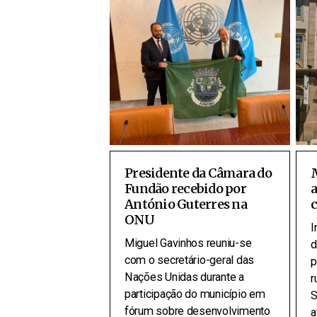
Presidente da Câmara do
Fundão recebido por
a
António Guterres na
c
ONU
I
Miguel Gavinhos reuniu-se
d
com o secretário-geral das
p
Nações Unidas durante a
r
participação do município em
S
fórum sobre desenvolvimento
a