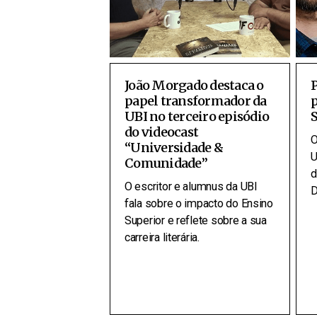
João Morgado destaca o
P
papel transformador da
UBI no terceiro episódio
do videocast
O
“Universidade &
U
Comunidade”
d
O escritor e alumnus da UBI
D
fala sobre o impacto do Ensino
Superior e reflete sobre a sua
carreira literária.