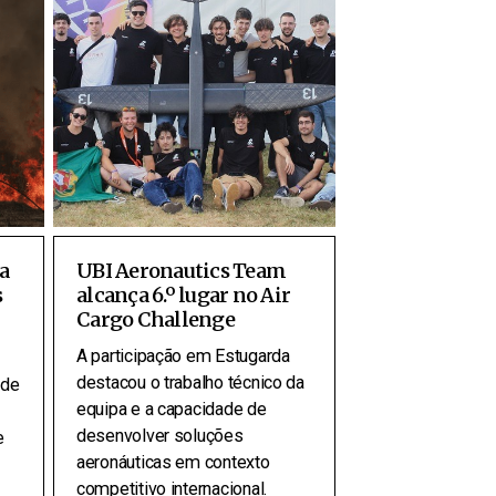
a
UBI Aeronautics Team
s
alcança 6.º lugar no Air
Cargo Challenge
A participação em Estugarda
destacou o trabalho técnico da
 de
equipa e a capacidade de
desenvolver soluções
e
aeronáuticas em contexto
competitivo internacional.