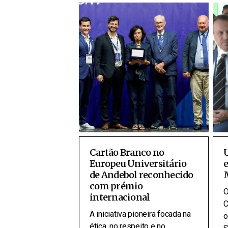
Cartão Branco no
Europeu Universitário
e
de Andebol reconhecido
com prémio
O
internacional
C
A iniciativa pioneira focada na
o
ética, no respeito e no