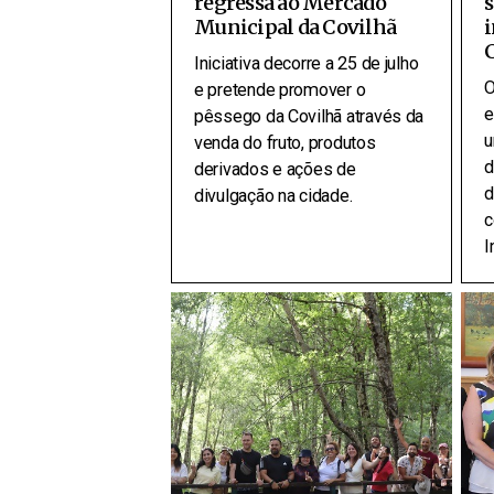
regressa ao Mercado
s
Municipal da Covilhã
C
Iniciativa decorre a 25 de julho
O
e pretende promover o
e
pêssego da Covilhã através da
u
venda do fruto, produtos
d
derivados e ações de
d
divulgação na cidade.
c
I