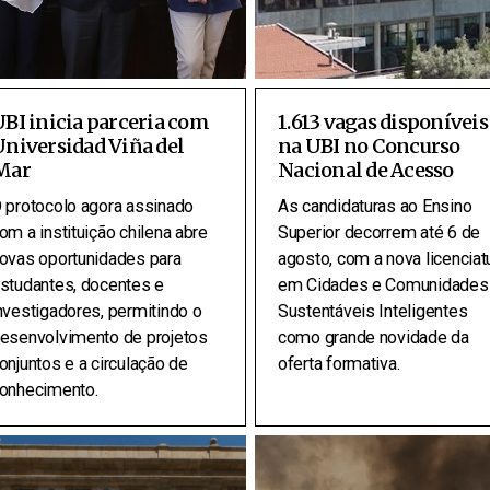
BI inicia parceria com
1.613 vagas disponíveis
niversidad Viña del
na UBI no Concurso
Mar
Nacional de Acesso
 protocolo agora assinado
As candidaturas ao Ensino
om a instituição chilena abre
Superior decorrem até 6 de
ovas oportunidades para
agosto, com a nova licenciat
studantes, docentes e
em Cidades e Comunidades
nvestigadores, permitindo o
Sustentáveis Inteligentes
esenvolvimento de projetos
como grande novidade da
onjuntos e a circulação de
oferta formativa.
onhecimento.