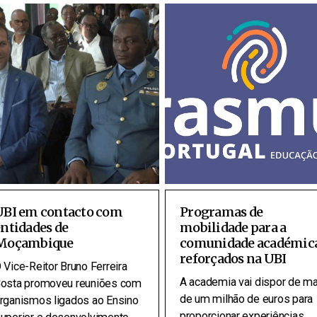
UBI em contacto com
Programas de
ntidades de
mobilidade para a
Moçambique
comunidade académic
reforçados na UBI
 Vice-Reitor Bruno Ferreira
A academia vai dispor de ma
osta promoveu reuniões com
de um milhão de euros para
rganismos ligados ao Ensino
proporcionar experiências