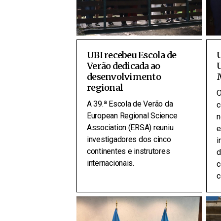
UBI recebeu Escola de
U
Verão dedicada ao
U
desenvolvimento
regional
O
A 39.ª Escola de Verão da
c
European Regional Science
n
Association (ERSA) reuniu
e
investigadores dos cinco
i
continentes e instrutores
d
internacionais.
c
c