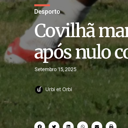
Desporto
Covilhã ma
após nulo 
Setembro 15, 2025
Urbi et Orbi