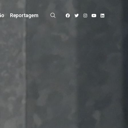
ão
Reportagem