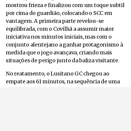
mostrou frieza e finalizou com um toque subtil
por cima do guardião, colocando o SCC em
vantagem. A primeira parte revelou-se
equilibrada, com o Covilhã a assumir maior
iniciativa nos minutos iniciais, mas com o
conjunto alentejano a ganhar protagonismo à
medida que o jogo avançava, criando mais
situações de perigo junto da baliza visitante.
No reatamento, o Lusitano GC chegou ao
empate aos 61 minutos, na sequência de uma
grande penalidade convertida por João Pinto.
Pouco depois, aos 64’, Dida consumou a
reviravolta, ao finalizar de perto e estabelecer o
resultado final.
Sem alterações no marcador até ao apito final,