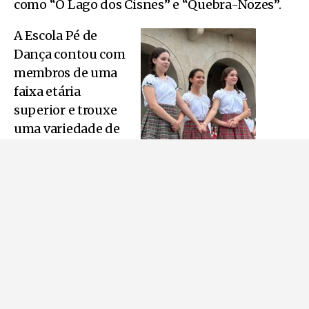
como “O Lago dos Cisnes” e “Quebra-Nozes”.
A Escola Pé de
Dança contou com
membros de uma
faixa etária
superior e trouxe
uma variedade de
estilos de dança de
pares, desde
samba brasileiro
até kizomba e jazz,
com uma energia
contagiante que
Alunas do Conservatório
animou o público.
Regional de Música da
Por sua vez, a
Covilhã
dança