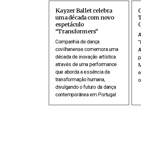
Kayzer Ballet celebra
O
uma década com novo
T
espetáculo
“Transformers”
A
Companhia de dança
“
covilhanense comemora uma
A
década de inovação artística
p
através de uma performance
M
que aborda a essência da
e
transformação humana,
o
divulgando o futuro da dança
contemporânea em Portugal