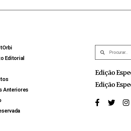
etOrbi
o Editorial
Edição Espe
ctos
Edição Espe
s Anteriores
o
eservada