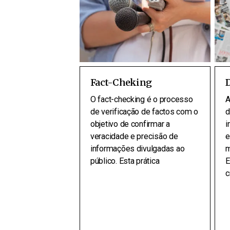
Fact-Cheking
O fact-checking é o processo
A
de verificação de factos com o
d
objetivo de confirmar a
i
veracidade e precisão de
e
informações divulgadas ao
m
público. Esta prática
E
c