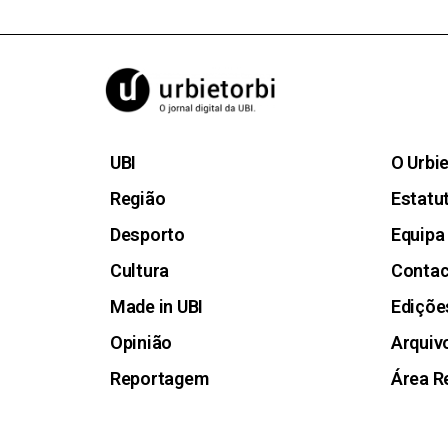
UBI
O Urbi
Região
Estatut
Desporto
Equipa
Cultura
Conta
Made in UBI
Ediçõe
Opinião
Arquiv
Reportagem
Área R