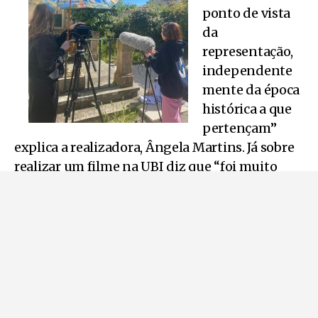
ponto de vista
da
representação,
independente
mente da época
histórica a que
pertençam”
explica a realizadora, Ângela Martins. Já sobre
realizar um filme na UBI diz que “foi muito
complicado porque o financiamento é nulo”.
Os equipamentos são fornecidos pela
faculdade para o período de dois a três dias.
“Para os projetos I e II, não temos
financiamento da UBI, temos que bancar do
nosso próprio bolso e isso dificulta o nosso
trabalho” continuou.