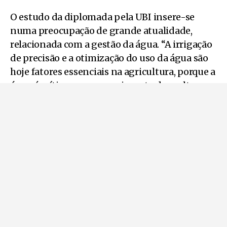
O estudo da diplomada pela UBI insere-se
numa preocupação de grande atualidade,
relacionada com a gestão da água. “A irrigação
de precisão e a otimização do uso da água são
hoje fatores essenciais na agricultura, porque a
água é crítica para o crescimento das culturas.
A gestão adequada de um sistema de irrigação
deve permitir ao agricultor utilizar a água de
forma eficiente para aumentar a
produtividade, reduzir os custos de produção e
maximizar o retorno do investimento”, de
acordo o mesmo resumo, onde se sublinha que
“técnicas eficientes de aplicação de água são
pré-requisitos essenciais para o
desenvolvimento agrícola sustentável baseado
na conservação dos recursos hídricos e na