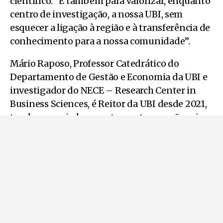
científico: “E também para valorizar, enquanto
centro de investigação, a nossa UBI, sem
esquecer a ligação à região e à transferência de
conhecimento para a nossa comunidade”.
Mário Raposo, Professor Catedrático do
Departamento de Gestão e Economia da UBI e
investigador do NECE – Research Center in
Business Sciences, é Reitor da UBI desde 2021,
tendo anunciado recentemente que não vai
recandidatar-se a um segundo mandato.
Foi o primeiro diplomado pela UBI eleito
Reitor, cargo que desempenha depois de ter
integrado diversas equipas reitorais, como
vice-reitor e pró-reitor. Esteve, desta forma,
envolvido em alguns dos maiores saltos de
desenvolvimento da UBI, na sua história de 39