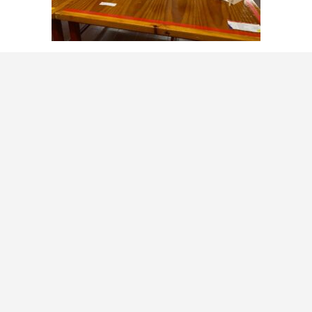
“A ideia é, dentro de um espaço mínimo, um
contentor de seis metros, introduzir-se
mobiliário articulado, para otimizar ao
máximo o espaço que existe dentro desse
contentor”, explica o docente da FAL Júlio
Londrim.
São 11 equipas de trabalho, compostas cada
uma por três alunos de Gazi, três alunos da UBI
e um aluno de Alicante. São desenvolvidas seis
peças de mobiliário, cada uma desenhada sob
os princípios de articulação mecânica, “daí a
cooperação da Universidade de Alicante,