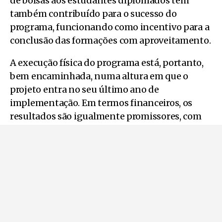
de bolsas aos estudantes diplomados tem
também contribuído para o sucesso do
programa, funcionando como incentivo para a
conclusão das formações com aproveitamento.
A execução física do programa está, portanto,
bem encaminhada, numa altura em que o
projeto entra no seu último ano de
implementação. Em termos financeiros, os
resultados são igualmente promissores, com
uma taxa de execução a rondar os 75%.
O programa UBImpulso Adultos é uma
iniciativa financiada pelo Plano de
Recuperação e Resiliência, no âmbito do
mecanismo NextGenerationEU, da União
Europeia. Tem como objetivo o reforço e a
diversificação da participação dos adultos em