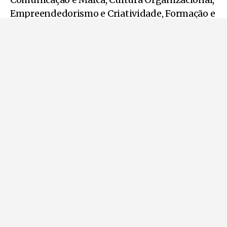
Empreendedorismo e Criatividade, Formação e
Mentoria, Humanização de Cuidados, Inovação
Digital e Tecnológica, Inspiração, Investigação
Científica, Jornalismo em Saúde, Jovem
Talento, Liderança, Qualidade e Excelência,
Sustentabilidade Ambiental, Trabalho em
Rede e Voluntariado.
Com seis nomeados selecionados em cada
categoria, as votações, disponíveis a todos os
profissionais do SNS, estão abertas até 13 de
outubro, no
portal da Direção Executiva do
SNS
.
Pode ler também