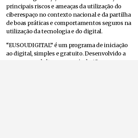
principais riscos e ameaças da utilização do
ciberespaço no contexto nacional e da partilha
de boas práticas e comportamentos seguros na
utilização da tecnologia e do digital.
“EUSOUDIGITAL” é um programa de iniciação
ao digital, simples e gratuito. Desenvolvido a
pensar em adultos com mais de 45 anos, com
pouco ou nenhum contacto com a internet,
esta formação vai ensinar a fazer pesquisas e
navegar na internet, criar uma identidade
digital, uma conta pessoal numa rede social e
usar o correio eletrónico.
“SPMS|SNS 24 e IPST” é uma formação
dirigida ao cidadão comum e a profissionais de
saúde. Ensinará a usar a App SNS24 e a área