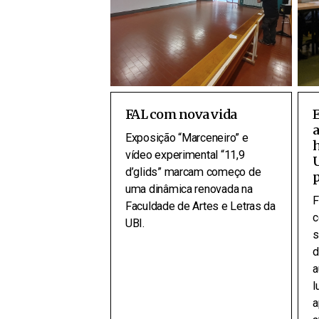
FAL com nova vida
E
Exposição “Marceneiro” e
vídeo experimental “11,9
U
d’glids” marcam começo de
uma dinâmica renovada na
F
Faculdade de Artes e Letras da
c
UBI.
s
d
a
l
a