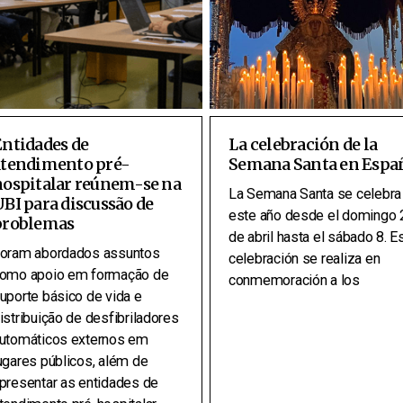
ntidades de
La celebración de la
atendimento pré-
Semana Santa en Espa
hospitalar reúnem-se na
La Semana Santa se celebra
BI para discussão de
este año desde el domingo 
problemas
de abril hasta el sábado 8. E
oram abordados assuntos
celebración se realiza en
omo apoio em formação de
conmemoración a los
uporte básico de vida e
istribuição de desfibriladores
utomáticos externos em
ugares públicos, além de
presentar as entidades de