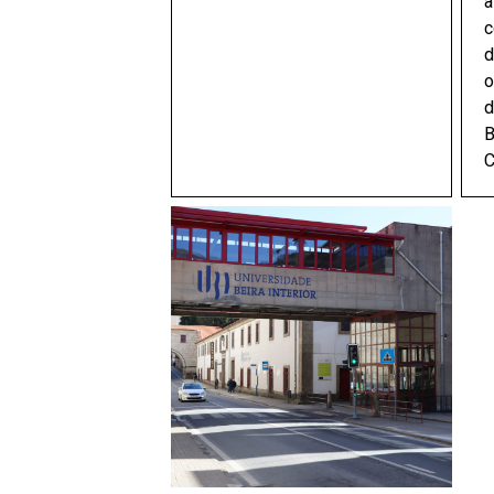
a
c
d
o
d
B
C