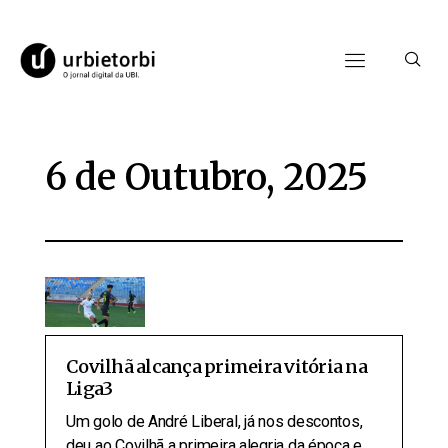
6 de Outubro, 2025
Covilhã alcança primeira vitória na
Liga3
Um golo de André Liberal, já nos descontos,
deu ao Covilhã a primeira alegria da época e