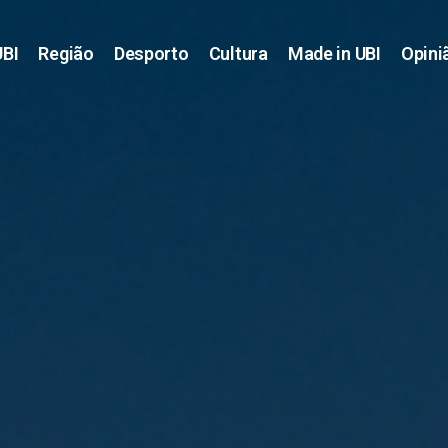
UBI
Região
Desporto
Cultura
Made in UBI
Opini