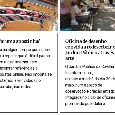
Vai uma apostinha?
Oficina de desenho
convida a redescobrir 
á há algum tempo que comec
Jardim Público através
i a reparar que é difícil passar
arte
m dia na internet sem
O Jardim Público da Covilhã
ncontrar referências a
transformou-se,
postas online. Não importa se
durante a manhã do dia 30 d
stamos a ver vídeos no
maio, num espaço de
ouTube, nas redes
observação e criação artístic
Integrada no ciclo de oficina
promovido pela Galeria