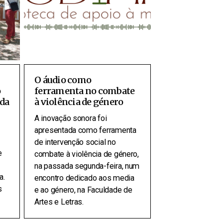
O áudio como
o
ferramenta no combate
 da
à violência de género
A inovação sonora foi
apresentada como ferramenta
de intervenção social no
e
combate à violência de género,
na passada segunda-feira, num
a.
encontro dedicado aos media
s
e ao género, na Faculdade de
Artes e Letras.