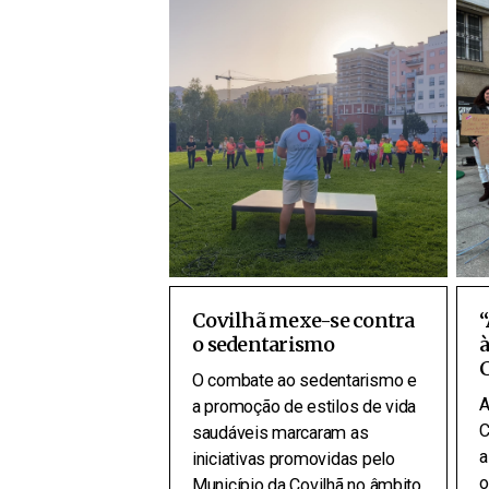
Covilhã mexe-se contra
“
o sedentarismo
à
O combate ao sedentarismo e
A
a promoção de estilos de vida
C
saudáveis marcaram as
a
iniciativas promovidas pelo
o
Município da Covilhã no âmbito