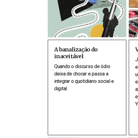
A banalização do
inaceitável
J
Quando o discurso de ódio
e
deixa de chocar e passa a
u
integrar o quotidiano social e
e
digital.
a
e
Y