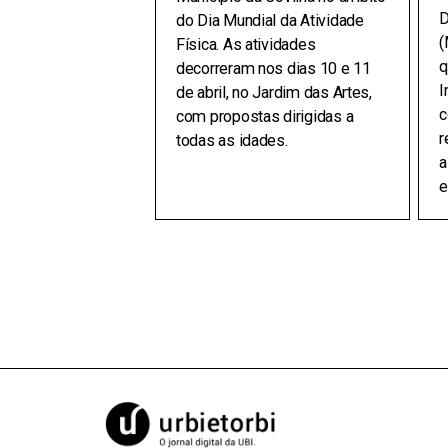
D
do Dia Mundial da Atividade
(
Física. As atividades
q
decorreram nos dias 10 e 11
I
de abril, no Jardim das Artes,
c
com propostas dirigidas a
r
todas as idades.
a
e