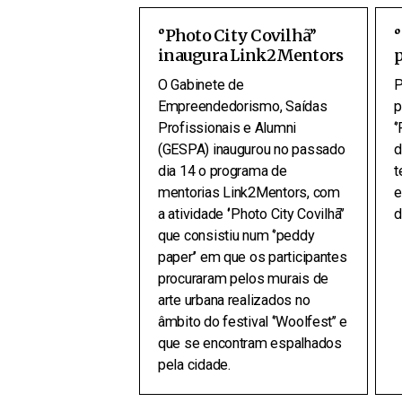
‘’Photo City Covilhã’’
‘
inaugura Link2Mentors
O Gabinete de
P
Empreendedorismo, Saídas
p
Profissionais e Alumni
‘
(GESPA) inaugurou no passado
d
dia 14 o programa de
t
mentorias Link2Mentors, com
e
a atividade ‘’Photo City Covilhã’’
d
que consistiu num ‘’peddy
paper’’ em que os participantes
procuraram pelos murais de
arte urbana realizados no
âmbito do festival ‘’Woolfest’’ e
que se encontram espalhados
pela cidade.