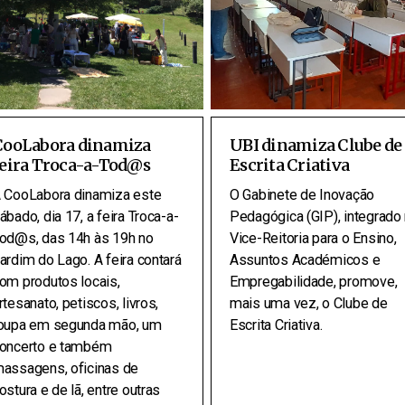
CooLabora dinamiza
UBI dinamiza Clube de
feira Troca-a-Tod@s
Escrita Criativa
 CooLabora dinamiza este
O Gabinete de Inovação
ábado, dia 17, a feira Troca-a-
Pedagógica (GIP), integrado
od@s, das 14h às 19h no
Vice-Reitoria para o Ensino,
ardim do Lago. A feira contará
Assuntos Académicos e
om produtos locais,
Empregabilidade, promove,
rtesanato, petiscos, livros,
mais uma vez, o Clube de
oupa em segunda mão, um
Escrita Criativa.
oncerto e também
assagens, oficinas de
ostura e de lã, entre outras