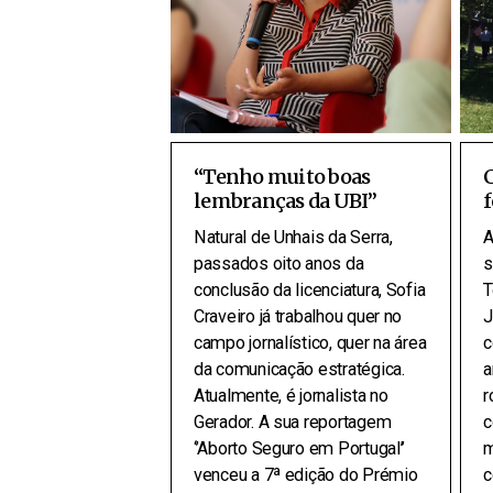
“Tenho muito boas
lembranças da UBI”
Natural de Unhais da Serra,
A
passados oito anos da
s
conclusão da licenciatura, Sofia
T
Craveiro já trabalhou quer no
J
campo jornalístico, quer na área
c
da comunicação estratégica.
a
Atualmente, é jornalista no
r
Gerador. A sua reportagem
c
‘’Aborto Seguro em Portugal’’
m
venceu a 7ª edição do Prémio
c