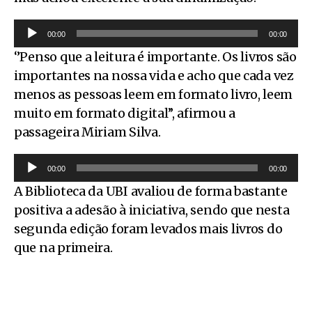
o
r
R
d
d
00:00
00:00
e
u
e
‘’Penso que a leitura é importante. Os livros são
p
t
á
importantes na nossa vida e acho que cada vez
r
o
u
menos as pessoas leem em formato livro, leem
o
r
d
muito em formato digital’’, afirmou a
d
d
i
passageira Miriam Silva.
u
e
o
R
t
á
00:00
00:00
e
o
u
A Biblioteca da UBI avaliou de forma bastante
p
r
d
positiva a adesão à iniciativa, sendo que nesta
r
d
i
segunda edição foram levados mais livros do
o
e
o
que na primeira.
d
á
u
u
t
d