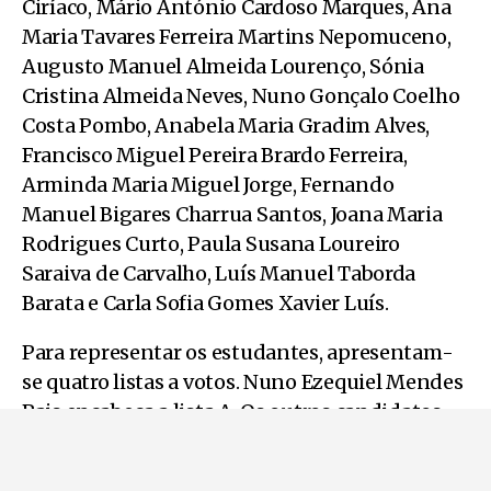
Ciríaco, Mário António Cardoso Marques, Ana
Maria Tavares Ferreira Martins Nepomuceno,
Augusto Manuel Almeida Lourenço, Sónia
Cristina Almeida Neves, Nuno Gonçalo Coelho
Costa Pombo, Anabela Maria Gradim Alves,
Francisco Miguel Pereira Brardo Ferreira,
Arminda Maria Miguel Jorge, Fernando
Manuel Bigares Charrua Santos, Joana Maria
Rodrigues Curto, Paula Susana Loureiro
Saraiva de Carvalho, Luís Manuel Taborda
Barata e Carla Sofia Gomes Xavier Luís.
Para representar os estudantes, apresentam-
se quatro listas a votos. Nuno Ezequiel Mendes
Pais encabeça a lista A. Os outros candidatos
efetivos desta lista são Ana Claúdia Ramos
Antunes, Ivo Miguel Mendes Vicente, Lígia