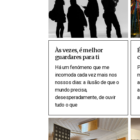
Às vezes, é melhor
É
guardares para ti
Há um fenómeno que me
P
incomoda cada vez mais nos
m
nossos dias: a ilusão de que o
a
mundo precisa,
a
desesperadamente, de ouvir
a
tudo o que