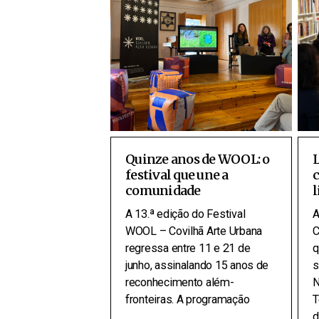
Quinze anos de WOOL: o
L
festival que une a
c
comunidade
l
A 13.ª edição do Festival
A
WOOL – Covilhã Arte Urbana
C
regressa entre 11 e 21 de
q
junho, assinalando 15 anos de
s
reconhecimento além-
N
fronteiras. A programação
T
d