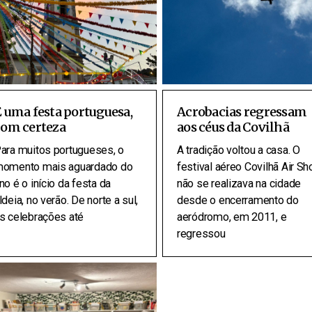
 uma festa portuguesa,
Acrobacias regressam
com certeza
aos céus da Covilhã
ara muitos portugueses, o
A tradição voltou a casa. O
omento mais aguardado do
festival aéreo Covilhã Air S
no é o início da festa da
não se realizava na cidade
ldeia, no verão. De norte a sul,
desde o encerramento do
s celebrações até
aeródromo, em 2011, e
regressou