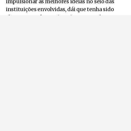
impulsionar as melhores ideias no seio das
instituições envolvidas, dái que tenha sido
aberto a estudantes inscritos em qualquer
Programa de Doutoramento das
Universidades integrantes do projeto Re-
UNITA.
Numa primeira fase, os intervenientes dos
territórios de cada universidade da Aliança
UNITA participaram em workshops locais, para
propor desafios globais nas respetivas áreas
científicas – Economia Circular, Património
Cultural e Energias Renováveis.
Posteriormente, os Júris Internacionais
selecionaram um desafio para cada área
científica.
Na área da Economia Circular, venceu o Projeto