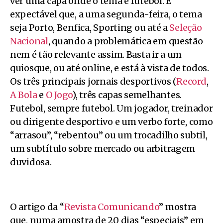
ver uma capa onde o tema é futebol. É
expectável que, a uma segunda-feira, o tema
seja Porto, Benfica, Sporting ou até a
Seleção
Nacional
, quando a problemática em questão
nem é tão relevante assim. Basta ir a um
quiosque, ou até online, e está à vista de todos.
Os três principais jornais desportivos (
Record
,
A Bola
e
O Jogo
), três capas semelhantes.
Futebol, sempre futebol. Um jogador, treinador
ou dirigente desportivo e um verbo forte, como
“arrasou”, “rebentou” ou um trocadilho subtil,
um subtítulo sobre mercado ou arbitragem
duvidosa.
O artigo da “
Revista Comunicando
” mostra
que, numa amostra de 20 dias “especiais” em