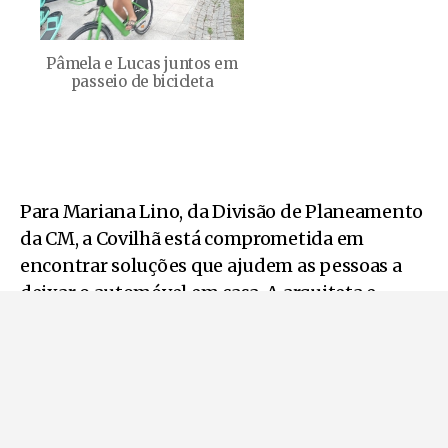
Pâmela e Lucas juntos em
passeio de bicicleta
Para Mariana Lino, da Divisão de Planeamento
da CM, a Covilhã está comprometida em
encontrar soluções que ajudem as pessoas a
deixar o automóvel em casa. A arquiteta e
paisagista aproveitou o evento para reforçar a
melhoria da qualidade dos elevadores e
funiculares e do sistema partilhado de
bicicletas e trotinetes elétricas, que “além de
facilitar as deslocações, contribuem para a