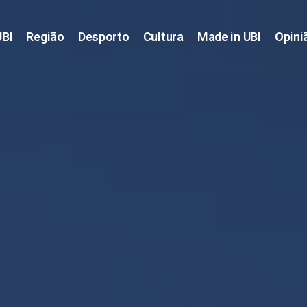
UBI
Região
Desporto
Cultura
Made in UBI
Opini