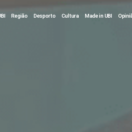
UBI
Região
Desporto
Cultura
Made in UBI
Opini