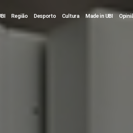
UBI
Região
Desporto
Cultura
Made in UBI
Opini