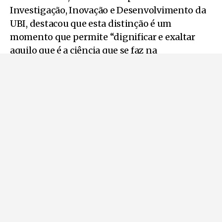
Investigação, Inovação e Desenvolvimento da
UBI, destacou que esta distinção é um
momento que permite “dignificar e exaltar
aquilo que é a ciência que se faz na
Universidade”, referindo ainda que “o prémio
tem esse objetivo, de premiar a investigação
que se destaca pelo impacto para a sociedade,
valorizando a sustentabilidade, a cidadania e a
inclusão, a cultura e o património, a saúde e as
novas tecnologias e transição digital”.
O Prémio vem na sequência de outras
iniciativas lançadas pela UBI nos últimos anos
para apoiar a investigação, com Sílvia Socorro a
destacar o Prémio Jovem investigador, que já
vai na sua terceira edição.