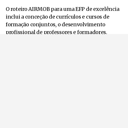
O roteiro AIRMOB para uma EFP de excelência
inclui a conceção de currículos e cursos de
formação conjuntos, o desenvolvimento
profissional de professores e formadores,
estágios, mobilidades e outras colaborações
multinível, contando com a experiência
diversificada dos países e parceiros para
satisfazer as necessidades do setor da IAM.
O consórcio do projeto conta com 24 membros
e 11 parceiros associados, abrangendo escolas
de ensino profissional, instituições de ensino
superior, PME, centros de investigação,
clusters do sector, organismos reguladores e
municípios.
Enquanto os cinco CoVE – Center of Vocational