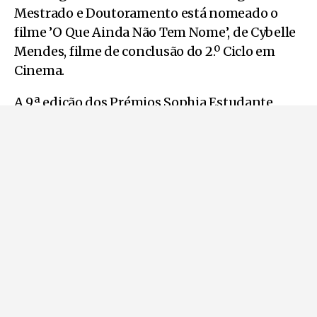
Mestrado e Doutoramento está nomeado o
filme ’O Que Ainda Não Tem Nome’, de Cybelle
Mendes, filme de conclusão do 2.º Ciclo em
Cinema.
A 9.ª edição dos Prémios Sophia Estudante
realiza-se entre os dias 2 a 5 de março, em
Albufeira, no Auditório Municipal de Albufeira
e Galeria Municipal João Bailote.
Como habitualmente, conta com uma
programação preenchida com workshops,
mesas redondas, exposição de cartazes e
sessões de visionamento de curtas.
Os prémios são entregues no dia 5, pelas
15h00.