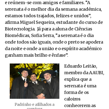
e reúnem-se com amigos e familiares.
“A
serenata é o melhor dia da semana académica,
estamos todos trajados, felizes e unidos”,
afirma Miguel Sequeira, estudante do curso de
Biotecnologia. Já para a aluna de Ciências
Biomédicas, Sofia Serra, “a serenata é o dia
onde todos são iguais, onde o preto se apodera
da noite e onde a união e o espírito académico
ganham mais brilho e ênfase”.
Eduardo Leitão,
membro da AAUBI,
explica que a
serenata é uma
forma de os
caloiros
Padrinho e afilhados a
conhecerem as
conviver