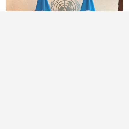
Presidente da Câmara do Fundão
recebido por António Guterres na
ONU
22 de Julho, 2026