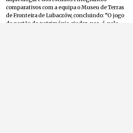
comparativos com a equipa o Museu de Terras
de Fronteira de Lubaczów, concluindo: “O jogo
da gestão do património ajudar-nos-á, pelo
menos, a agilizar os processos de gestão
patrimonial e, acima de tudo, a conhecer e a
cumprir as leis nacionais de defesa do
património”.
Pode ler também