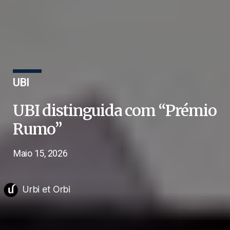
UBI
UBI distinguida com “Prémio
Rumo”
Maio 15, 2026
Urbi et Orbi