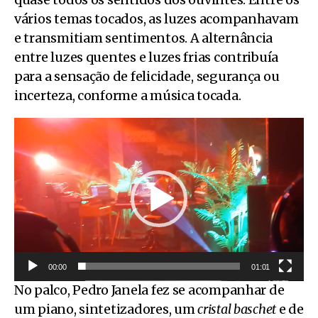
vários temas tocados, as luzes acompanhavam
e transmitiam sentimentos. A alternância
entre luzes quentes e luzes frias contribuía
para a sensação de felicidade, segurança ou
incerteza, conforme a música tocada.
R
e
p
r
o
d
u
t
00:00
01:01
o
No palco, Pedro Janela fez se acompanhar de
r
um piano, sintetizadores, um
cristal baschet
e de