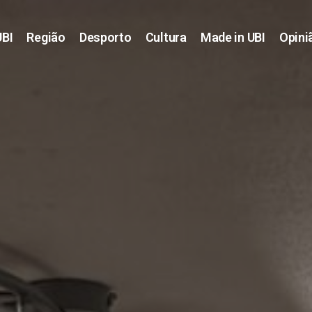
UBI
Região
Desporto
Cultura
Made in UBI
Opini