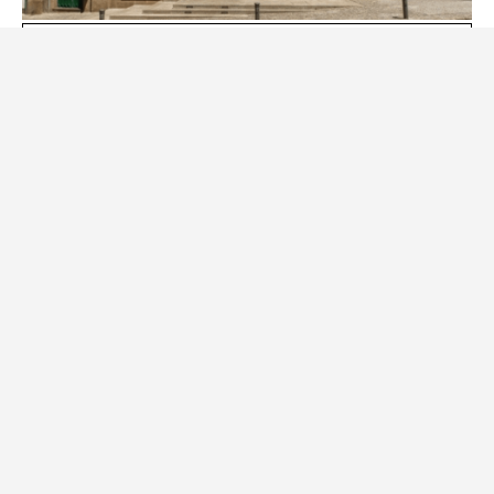
Museu da Covilhã assinala 5.º
aniversário com visita noturna
22 de Julho, 2026