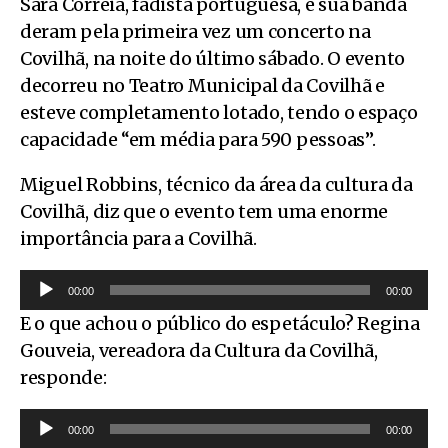
Sara Correia, fadista portuguesa, e sua banda
deram pela primeira vez um concerto na
Covilhã, na noite do último sábado. O evento
decorreu no Teatro Municipal da Covilhã e
esteve completamento lotado, tendo o espaço
capacidade “em média para 590 pessoas”.
Miguel Robbins, técnico da área da cultura da
Covilhã, diz que o evento tem uma enorme
importância para a Covilhã.
R
00:00
00:00
e
E o que achou o público do espetáculo? Regina
p
Gouveia, vereadora da Cultura da Covilhã,
r
responde:
o
R
d
00:00
00:00