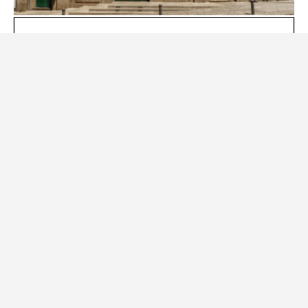
Museu da Covilhã assinala 5.º
aniversário com visita noturna
22 de Julho, 2026