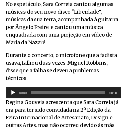
e
u
No espetáculo, Sara Correia cantou algumas
p
t
músicas do seu novo disco “Liberdade”,
r
o
músicas da sua terra, acompanhada à guitarra
o
r
por Ângelo Freire, e cantou uma música
d
d
enquadrada com uma projeção em vídeo de
u
e
Maria da Nazaré.
t
á
Durante o concerto, o microfone que a fadista
o
u
usava, falhou duas vezes. Miguel Robbins,
r
d
disse que a falha se deveu a problemas
d
i
técnicos.
e
o
á
R
00:00
00:00
u
e
Regina Gouveia acrescenta que Sara Correia já
d
p
era para ter sido convidada na 2º Edição da
i
r
Feira Internacional de Artesanato, Design e
o
o
outras Artes, mas não ocorreu devido às más