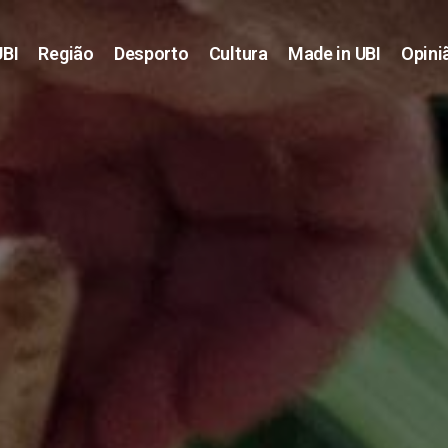
UBI
Região
Desporto
Cultura
Made in UBI
Opini